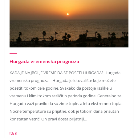
Hurgada vremenska prognoza
KADA JE NAJBOLJE VREME DA SE POSETI HURGADA? Hurgada
vremenska prognoza – Hurgada je letovalište koje možete
posetiti tokom cele godine. Svakako da postoje razlike u
vremenu i klimi tokom različitih perioda godine. Generalno za
Hurgadu važi pravilo da su zime tople, a leta ekstremno topla.
Noćne temperature su prijatne, dok je tokom dana prisutan
konstatan vetrić. On pravi dosta prijatniji…
6