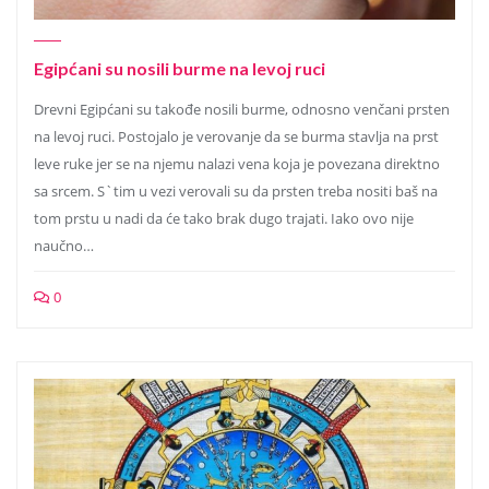
Egipćani su nosili burme na levoj ruci
Drevni Egipćani su takođe nosili burme, odnosno venčani prsten
na levoj ruci. Postojalo je verovanje da se burma stavlja na prst
leve ruke jer se na njemu nalazi vena koja je povezana direktno
sa srcem. S`tim u vezi verovali su da prsten treba nositi baš na
tom prstu u nadi da će tako brak dugo trajati. Iako ovo nije
naučno…
0