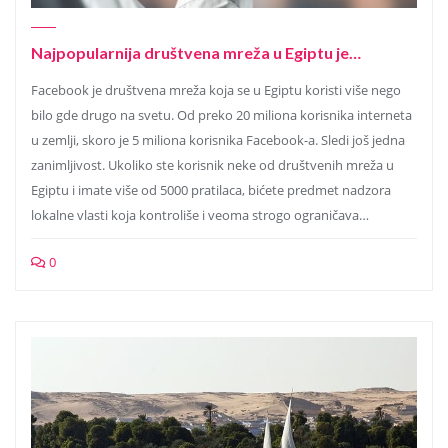
Najpopularnija društvena mreža u Egiptu je…
Facebook je društvena mreža koja se u Egiptu koristi više nego
bilo gde drugo na svetu. Od preko 20 miliona korisnika interneta
u zemlji, skoro je 5 miliona korisnika Facebook-a. Sledi još jedna
zanimljivost. Ukoliko ste korisnik neke od društvenih mreža u
Egiptu i imate više od 5000 pratilaca, bićete predmet nadzora
lokalne vlasti koja kontroliše i veoma strogo ograničava…
0