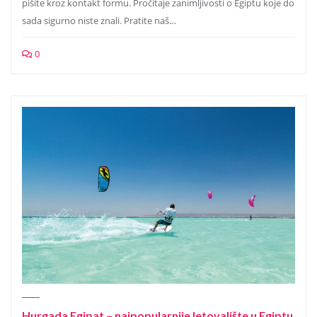
pišite kroz kontakt formu. Pročitaje zanimljivosti o Egiptu koje do
sada sigurno niste znali. Pratite naš…
0
Hurgada Egipat – najpopularnije letovalište u Egiptu