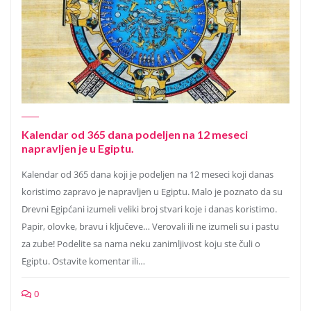
Kalendar od 365 dana podeljen na 12 meseci
napravljen je u Egiptu.
Kalendar od 365 dana koji je podeljen na 12 meseci koji danas
koristimo zapravo je napravljen u Egiptu. Malo je poznato da su
Drevni Egipćani izumeli veliki broj stvari koje i danas koristimo.
Papir, olovke, bravu i ključeve… Verovali ili ne izumeli su i pastu
za zube! Podelite sa nama neku zanimljivost koju ste čuli o
Egiptu. Ostavite komentar ili…
0