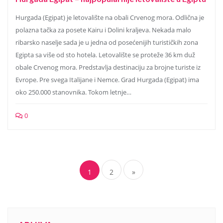
Hurgada (Egipat) je letovalište na obali Crvenog mora. Odlična je
polazna tačka za posete Kairu i Dolini kraljeva. Nekada malo
ribarsko naselje sada je u jedna od posećenijih turističkih zona
Egipta sa više od sto hotela. Letovalište se proteže 36 km duž
obale Crvenog mora. Predstavlja destinaciju za brojne turiste iz
Evrope. Pre svega Italijane i Nemce. Grad Hurgada (Egipat) ima
oko 250.000 stanovnika. Tokom letnje…
0
1
2
»