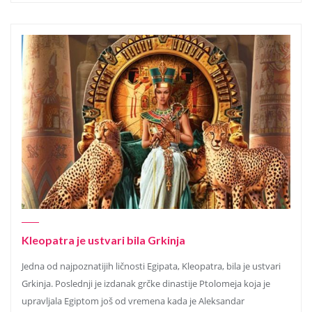
Kleopatra je ustvari bila Grkinja
Jedna od najpoznatijih ličnosti Egipata, Kleopatra, bila je ustvari
Grkinja. Poslednji je izdanak grčke dinastije Ptolomeja koja je
upravljala Egiptom još od vremena kada je Aleksandar