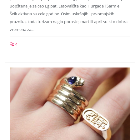
uopštena je za ceo Egipat. Letovališta kao Hurgada i Šarm el
Šeik aktivna su cele godine. Osim uskršnjih i prvomajskih
praznika, kada turizam naglo poraste, mart ili april su isto dobra
vremena za…
4