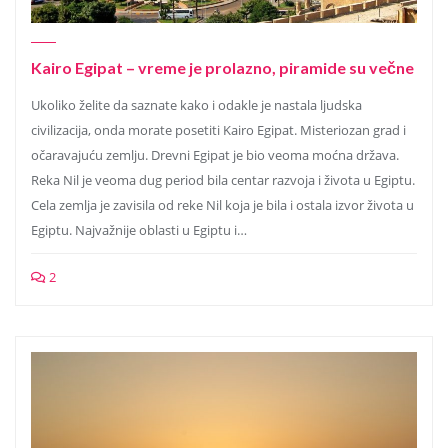
Kairo Egipat – vreme je prolazno, piramide su večne
Ukoliko želite da saznate kako i odakle je nastala ljudska
civilizacija, onda morate posetiti Kairo Egipat. Misteriozan grad i
očaravajuću zemlju. Drevni Egipat je bio veoma moćna država.
Reka Nil je veoma dug period bila centar razvoja i života u Egiptu.
Cela zemlja je zavisila od reke Nil koja je bila i ostala izvor života u
Egiptu. Najvažnije oblasti u Egiptu i…
2