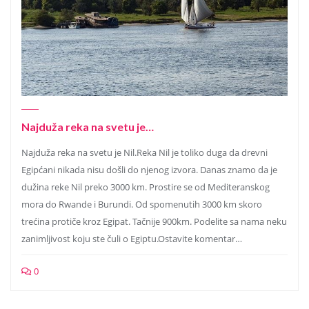
Najduža reka na svetu je…
Najduža reka na svetu je Nil.Reka Nil je toliko duga da drevni
Egipćani nikada nisu došli do njenog izvora. Danas znamo da je
dužina reke Nil preko 3000 km. Prostire se od Mediteranskog
mora do Rwande i Burundi. Od spomenutih 3000 km skoro
trećina protiče kroz Egipat. Tačnije 900km. Podelite sa nama neku
zanimljivost koju ste čuli o Egiptu.Ostavite komentar…
0