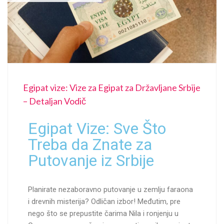
Egipat vize: Vize za Egipat za Državljane Srbije
– Detaljan Vodič
Egipat Vize: Sve Što
Treba da Znate za
Putovanje iz Srbije
Planirate nezaboravno putovanje u zemlju faraona
i drevnih misterija? Odličan izbor! Međutim, pre
nego što se prepustite čarima Nila i ronjenju u