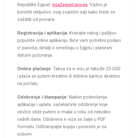
Republike Egipat:
visa2egypt.gov.eg
. Važno je
koristiti isključivo ovaj zvanični sajt kako biste se
zaštitili od prevara.
Registracija i aplikacija
: Kreirajte nalog i pažljivo
popunite online aplikaciju. Biće vam potrebni podaci
iz pasoša, detalji o smeštaju u Egiptu i planirani
datumi putovanja.
Online plaćanje
: Taksa za e-vizu je takođe 25 USD
i plaća se putem kreditne ili debitne kartice direktno
na portalu.
Odobrenje i štampanje:
Nakon podnošenja
aplikacije i uplate, sačekaćete odobrenje koje
obično stiže putem e-maila u roku od nekoliko
radnih dana. Odobrena e-viza se šalje u PDF
formatu. Odštampajte kopiju i ponesite je sa
sobom.