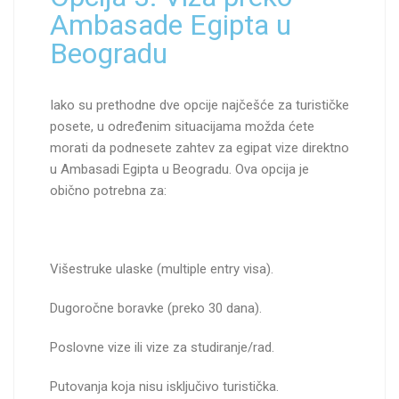
Ambasade Egipta u
Beogradu
Iako su prethodne dve opcije najčešće za turističke
posete, u određenim situacijama možda ćete
morati da podnesete zahtev za egipat vize direktno
u Ambasadi Egipta u Beogradu. Ova opcija je
obično potrebna za:
Višestruke ulaske (multiple entry visa).
Dugoročne boravke (preko 30 dana).
Poslovne vize ili vize za studiranje/rad.
Putovanja koja nisu isključivo turistička.