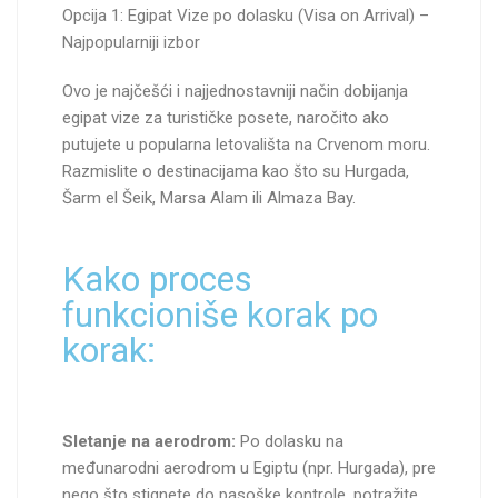
Opcija 1: Egipat Vize po dolasku (Visa on Arrival) –
Najpopularniji izbor
Ovo je najčešći i najjednostavniji način dobijanja
egipat vize za turističke posete, naročito ako
putujete u popularna letovališta na Crvenom moru.
Razmislite o destinacijama kao što su Hurgada,
Šarm el Šeik, Marsa Alam ili Almaza Bay.
Kako proces
funkcioniše korak po
korak:
Sletanje na aerodrom:
Po dolasku na
međunarodni aerodrom u Egiptu (npr. Hurgada), pre
nego što stignete do pasoške kontrole, potražite