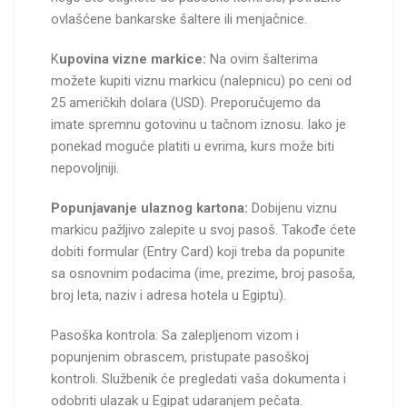
ovlašćene bankarske šaltere ili menjačnice.
K
upovina vizne markice:
Na ovim šalterima
možete kupiti viznu markicu (nalepnicu) po ceni od
25 američkih dolara (USD). Preporučujemo da
imate spremnu gotovinu u tačnom iznosu. Iako je
ponekad moguće platiti u evrima, kurs može biti
nepovoljniji.
Popunjavanje ulaznog kartona:
Dobijenu viznu
markicu pažljivo zalepite u svoj pasoš. Takođe ćete
dobiti formular (Entry Card) koji treba da popunite
sa osnovnim podacima (ime, prezime, broj pasoša,
broj leta, naziv i adresa hotela u Egiptu).
Pasoška kontrola: Sa zalepljenom vizom i
popunjenim obrascem, pristupate pasoškoj
kontroli. Službenik će pregledati vaša dokumenta i
odobriti ulazak u Egipat udaranjem pečata.