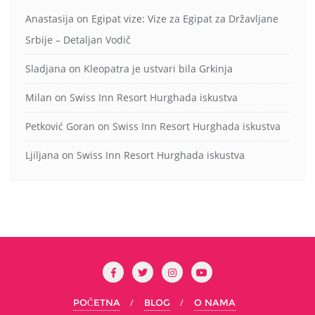
Anastasija
on
Egipat vize: Vize za Egipat za Državljane
Srbije – Detaljan Vodič
Sladjana
on
Kleopatra je ustvari bila Grkinja
Milan
on
Swiss Inn Resort Hurghada iskustva
Petković Goran
on
Swiss Inn Resort Hurghada iskustva
Ljiljana
on
Swiss Inn Resort Hurghada iskustva
POČETNA
BLOG
O NAMA