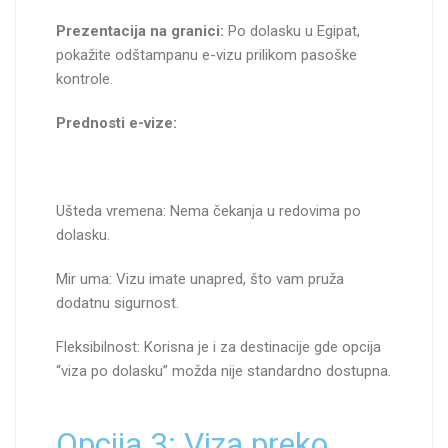
Prezentacija na granici:
Po dolasku u Egipat,
pokažite odštampanu e-vizu prilikom pasoške
kontrole.
Prednosti e-vize:
Ušteda vremena: Nema čekanja u redovima po
dolasku.
Mir uma: Vizu imate unapred, što vam pruža
dodatnu sigurnost.
Fleksibilnost: Korisna je i za destinacije gde opcija
“viza po dolasku” možda nije standardno dostupna.
Opcija 3: Viza preko