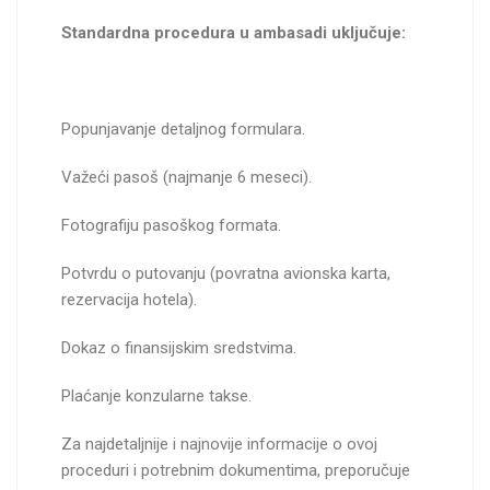
Standardna procedura u ambasadi uključuje:
Popunjavanje detaljnog formulara.
Važeći pasoš (najmanje 6 meseci).
Fotografiju pasoškog formata.
Potvrdu o putovanju (povratna avionska karta,
rezervacija hotela).
Dokaz o finansijskim sredstvima.
Plaćanje konzularne takse.
Za najdetaljnije i najnovije informacije o ovoj
proceduri i potrebnim dokumentima, preporučuje