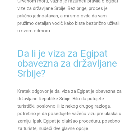
Crvenom moru, važno je razumeti pravila o egipat
vize za državljane Srbije. Bez brige, proces je
prilično jednostavan, a mi smo ovde da vam
pružimo detaljan vodič kako biste bezbrižno uživali
u svom odmoru.
Da li je viza za Egipat
obavezna za državljane
Srbije?
Kratak odgovor je da, viza za Egipat je obavezna za
državljane Republike Srbije. Bilo da putujete
turistički, poslovno ili iz nekog drugog razloga,
potrebno je da posedujete važeću vizu pre ulaska u
zemlju. Ipak, Egipat je olakšao proceduru, posebno
za turiste, nudeći dve glavne opcije.