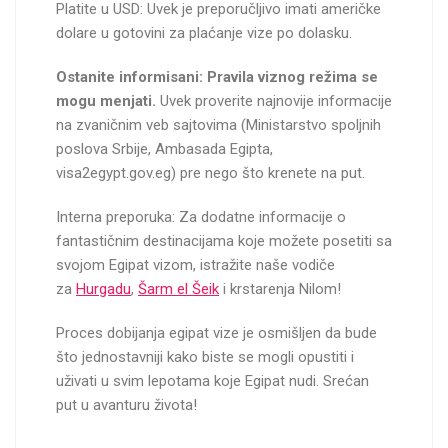
Platite u USD: Uvek je preporučljivo imati američke
dolare u gotovini za plaćanje vize po dolasku.
Ostanite informisani: Pravila viznog režima se
mogu menjati.
Uvek proverite najnovije informacije
na zvaničnim veb sajtovima (Ministarstvo spoljnih
poslova Srbije, Ambasada Egipta,
visa2egypt.gov.eg) pre nego što krenete na put.
Interna preporuka: Za dodatne informacije o
fantastičnim destinacijama koje možete posetiti sa
svojom Egipat vizom, istražite naše vodiče
za
Hurgadu
,
Šarm el Šeik
i krstarenja Nilom!
Proces dobijanja egipat vize je osmišljen da bude
što jednostavniji kako biste se mogli opustiti i
uživati u svim lepotama koje Egipat nudi. Srećan
put u avanturu života!