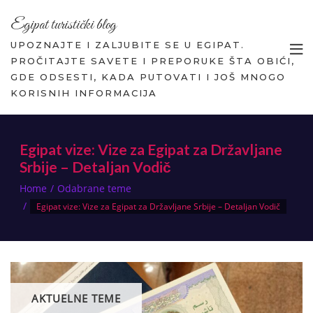
Egipat turistički blog
UPOZNAJTE I ZALJUBITE SE U EGIPAT.
PROČITAJTE SAVETE I PREPORUKE ŠTA OBIĆI,
GDE ODSESTI, KADA PUTOVATI I JOŠ MNOGO
KORISNIH INFORMACIJA
Egipat vize: Vize za Egipat za Državljane
Srbije – Detaljan Vodič
Home
Odabrane teme
Egipat vize: Vize za Egipat za Državljane Srbije – Detaljan Vodič
AKTUELNE TEME