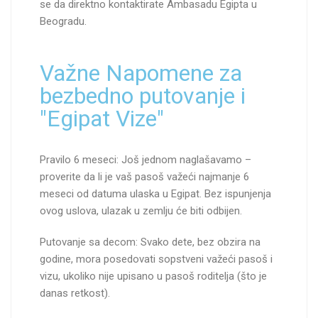
se da direktno kontaktirate Ambasadu Egipta u
Beogradu.
Važne Napomene za
bezbedno putovanje i
"Egipat Vize"
Pravilo 6 meseci: Još jednom naglašavamo –
proverite da li je vaš pasoš važeći najmanje 6
meseci od datuma ulaska u Egipat. Bez ispunjenja
ovog uslova, ulazak u zemlju će biti odbijen.
Putovanje sa decom: Svako dete, bez obzira na
godine, mora posedovati sopstveni važeći pasoš i
vizu, ukoliko nije upisano u pasoš roditelja (što je
danas retkost).