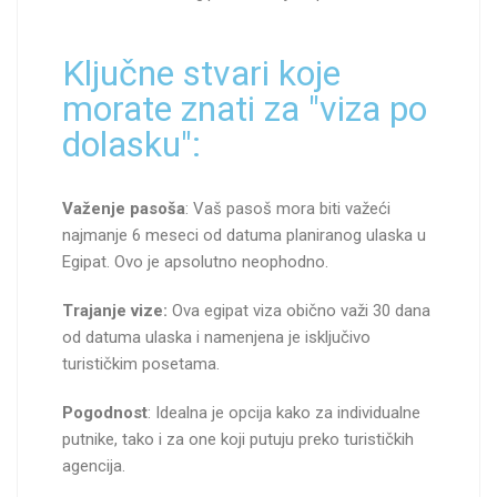
Ključne stvari koje
morate znati za "viza po
dolasku":
Važenje pasoša
: Vaš pasoš mora biti važeći
najmanje 6 meseci od datuma planiranog ulaska u
Egipat. Ovo je apsolutno neophodno.
Trajanje vize:
Ova egipat viza obično važi 30 dana
od datuma ulaska i namenjena je isključivo
turističkim posetama.
Pogodnost
: Idealna je opcija kako za individualne
putnike, tako i za one koji putuju preko turističkih
agencija.