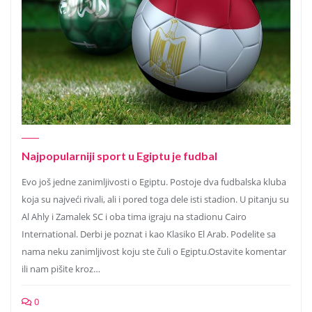
Najpopularniji sport u Egiptu je fudbal
Evo još jedne zanimljivosti o Egiptu. Postoje dva fudbalska kluba
koja su najveći rivali, ali i pored toga dele isti stadion. U pitanju su
Al Ahly i Zamalek SC i oba tima igraju na stadionu Cairo
International. Derbi je poznat i kao Klasiko El Arab. Podelite sa
nama neku zanimljivost koju ste čuli o Egiptu.Ostavite komentar
ili nam pišite kroz…
0