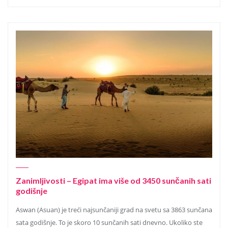
Zanimljivosti – Egipat ima više od 3450 sunčanih sati
godišnje
Aswan (Asuan) je treći najsunčaniji grad na svetu sa 3863 sunčana
sata godišnje. To je skoro 10 sunčanih sati dnevno. Ukoliko ste