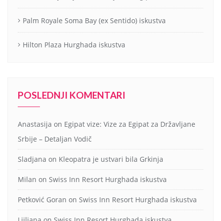
Palm Royale Soma Bay (ex Sentido) iskustva
Hilton Plaza Hurghada iskustva
POSLEDNJI KOMENTARI
Anastasija
on
Egipat vize: Vize za Egipat za Državljane
Srbije – Detaljan Vodič
Sladjana
on
Kleopatra je ustvari bila Grkinja
Milan
on
Swiss Inn Resort Hurghada iskustva
Petković Goran
on
Swiss Inn Resort Hurghada iskustva
Ljiljana
on
Swiss Inn Resort Hurghada iskustva