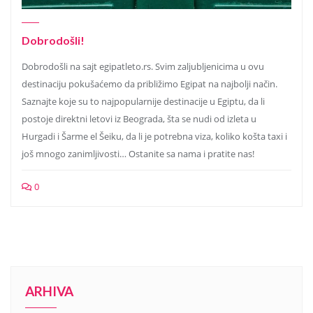
Dobrodošli!
Dobrodošli na sajt egipatleto.rs. Svim zaljubljenicima u ovu
destinaciju pokušaćemo da približimo Egipat na najbolji način.
Saznajte koje su to najpopularnije destinacije u Egiptu, da li
postoje direktni letovi iz Beograda, šta se nudi od izleta u
Hurgadi i Šarme el Šeiku, da li je potrebna viza, koliko košta taxi i
još mnogo zanimljivosti… Ostanite sa nama i pratite nas!
0
ARHIVA