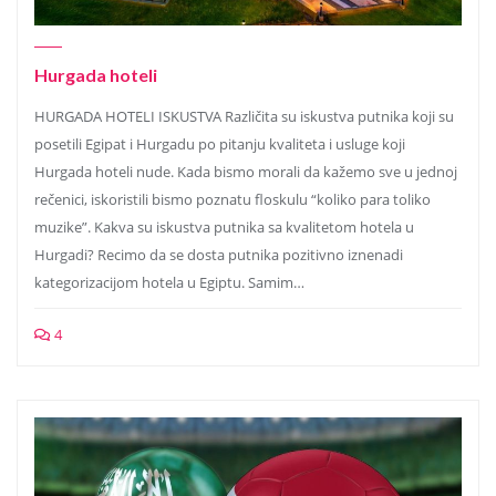
Hurgada hoteli
HURGADA HOTELI ISKUSTVA Različita su iskustva putnika koji su
posetili Egipat i Hurgadu po pitanju kvaliteta i usluge koji
Hurgada hoteli nude. Kada bismo morali da kažemo sve u jednoj
rečenici, iskoristili bismo poznatu floskulu “koliko para toliko
muzike”. Kakva su iskustva putnika sa kvalitetom hotela u
Hurgadi? Recimo da se dosta putnika pozitivno iznenadi
kategorizacijom hotela u Egiptu. Samim…
4