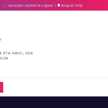
Upoznajte i zaljubite se u Egipat
Beograd, Srbija
E ŠTA OBIĆI, GDE
CIJA