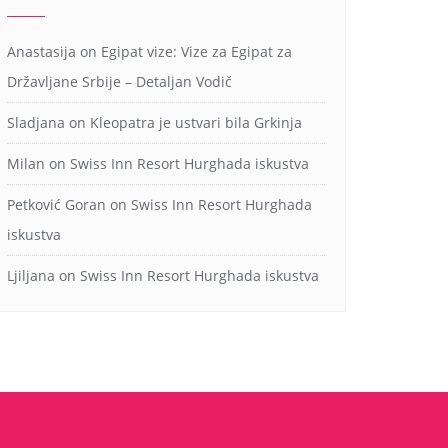
Anastasija
on
Egipat vize: Vize za Egipat za
Državljane Srbije – Detaljan Vodič
Sladjana
on
Kleopatra je ustvari bila Grkinja
Milan
on
Swiss Inn Resort Hurghada iskustva
Petković Goran
on
Swiss Inn Resort Hurghada
iskustva
Ljiljana
on
Swiss Inn Resort Hurghada iskustva