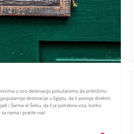
ljenicima u ovu destinaciju pokušaćemo da približimo
jpopularnije destinacije u Egiptu, da li postoje direktni
adi i Šarme el Šeiku, da li je potrebna viza, koliko
 sa nama i pratite nas!