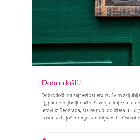
Dobrodošli!
Dobrodošli na sajt egipatleto.rs. Svim zaljub
Egipat na najbolji način. Saznajte koje su to na
letovi iz Beograda, šta se nudi od izleta u Hurg
košta taxi i još mnogo zanimljivosti… Ostanite