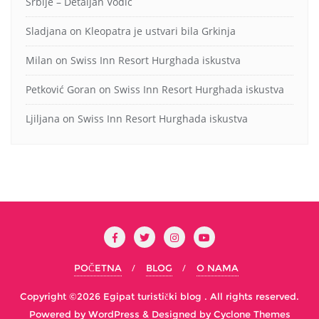
Srbije – Detaljan Vodič
Sladjana
on
Kleopatra je ustvari bila Grkinja
Milan
on
Swiss Inn Resort Hurghada iskustva
Petković Goran
on
Swiss Inn Resort Hurghada iskustva
Ljiljana
on
Swiss Inn Resort Hurghada iskustva
POČETNA
BLOG
O NAMA
Copyright ©2026 Egipat turistički blog . All rights reserved.
Powered by
WordPress
&
Designed by
Cyclone Themes