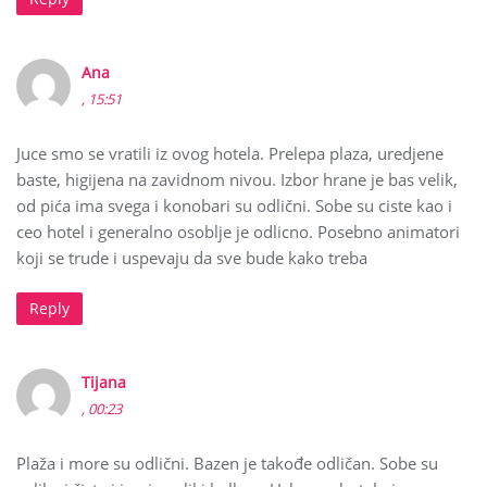
Ana
, 15:51
Juce smo se vratili iz ovog hotela. Prelepa plaza, uredjene
baste, higijena na zavidnom nivou. Izbor hrane je bas velik,
od pića ima svega i konobari su odlični. Sobe su ciste kao i
ceo hotel i generalno osoblje je odlicno. Posebno animatori
koji se trude i uspevaju da sve bude kako treba
Reply
Tijana
, 00:23
Plaža i more su odlični. Bazen je takođe odličan. Sobe su