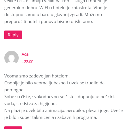
velike i čiste i imaju veliki balkon. Usluga u hotelu je
generalno dobra. WIFI u hotelu je katastrofa. Vino je
dostupno samo u baru u glavnoj zgradi. Možemo
preporučiti hotel i ponovo bismo otišli ​​tamo.
Reply
Aca
, 00:33
Veoma smo zadovoljan hotelom.
Osoblje je bilo veoma ljubazno i uvek se trudilo da
pomogne.
Sobe su čiste, svakodnevno se čiste i dopunjuju: peškiri,
voda, sredstva za higijenu.
Na plaži je uvek bilo animacija: aerobika, plesa i joge. Uveče
je bilo i super takmičenja i zabavnih programa.