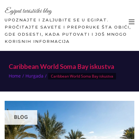
Egipat turistički blog
UPOZNAJTE I ZALJUBITE SE U EGIPAT.
PROČITAJTE SAVETE I PREPORUKE ŠTA OBIĆI,
GDE ODSESTI, KADA PUTOVATI I JOŠ MNOGO
KORISNIH INFORMACIJA
Caribbean World Soma Bay iskustva
Home
Hurgada
Caribbean World Soma Bay iskustva
BLOG