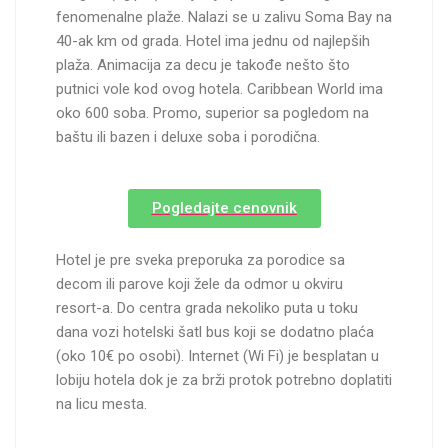
fenomenalne plaže. Nalazi se u zalivu Soma Bay na
40-ak km od grada. Hotel ima jednu od najlepših
plaža. Animacija za decu je takođe nešto što
putnici vole kod ovog hotela. Caribbean World ima
oko 600 soba. Promo, superior sa pogledom na
baštu ili bazen i deluxe soba i porodična.
Pogledajte cenovnik
Hotel je pre sveka preporuka za porodice sa
decom ili parove koji žele da odmor u okviru
resort-a. Do centra grada nekoliko puta u toku
dana vozi hotelski šatl bus koji se dodatno plaća
(oko 10€ po osobi). Internet (Wi Fi) je besplatan u
lobiju hotela dok je za brži protok potrebno doplatiti
na licu mesta.